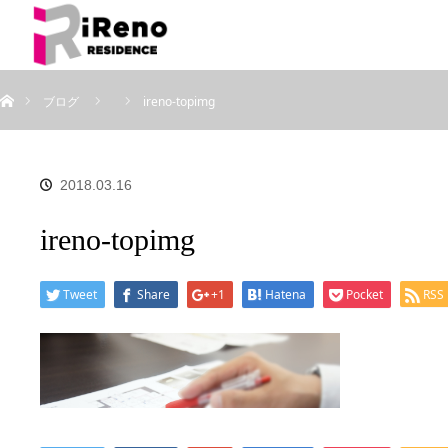
ホーム
ブログ
ireno-topimg
2018.03.16
ireno-topimg
Tweet
Share
+1
Hatena
Pocket
RSS