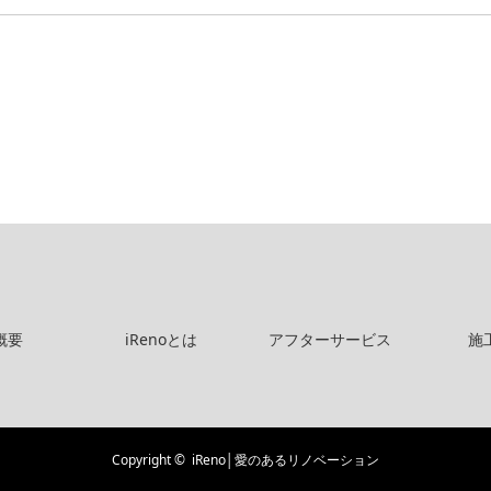
概要
iRenoとは
アフターサービス
施
Copyright ©
iReno│愛のあるリノベーション